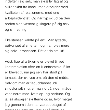
indefter i sig selv, man skræller lag af og
skiller skidt fra kanel, man arbejder med
kvaliteten af relationerne, med ens
arbejdsidentitet. Og når typisk ud på den
anden side væsentlig klogere på sig selv
og sin retning.
Eksistensen kaldte på én! Man lyttede,
påtvunget af smerten, og man blev mere
sig selv i processen. Dét er da smukt!
Adskillige af artiklerne er blevet til ved
kontemplation efter en klientsamtale. Eller
er blevet til, når jeg selv har stødt på
temaet, der skrives om, på den rå måde.
Selv om man er faguddannet udi
sindsforvaltning, er man jo på ingen måde
vaccineret mod livets op- og nedture. Og
ja, så afspejler skrifterne også, hvor meget
jeg gennem tiden har været optaget af