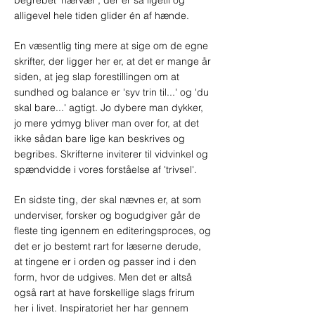
begrebet 'nærvær', der er så ligetil og
alligevel hele tiden glider én af hænde.
En væsentlig ting mere at sige om de egne
skrifter, der ligger her er, at det er mange år
siden, at jeg slap forestillingen om at
sundhed og balance er 'syv trin til...' og 'du
skal bare...' agtigt. Jo dybere man dykker,
jo mere ydmyg bliver man over for, at det
ikke sådan bare lige kan beskrives og
begribes. Skrifterne inviterer til vidvinkel og
spændvidde i vores forståelse af 'trivsel'.
En sidste ting, der skal nævnes er, at som
underviser, forsker og bogudgiver går de
fleste ting igennem en editeringsproces, og
det er jo bestemt rart for læserne derude,
at tingene er i orden og passer ind i den
form, hvor de udgives. Men det er altså
også rart at have forskellige slags frirum
her i livet. Inspiratoriet her har gennem