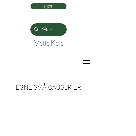
Hjem
M
K
ette
old
EGNE SMÅ CAUSERIER