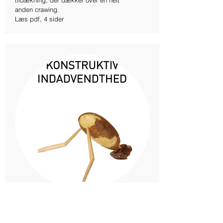
tildækning, der dækker over en helt
anden crawing.
Læs pdf, 4 sider
Konstruktiv indadvendthed
En artikel, der udfordrer vores kulturs
stræben efter konstant at være