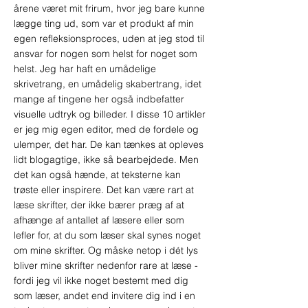
årene været mit frirum, hvor jeg bare kunne
lægge ting ud, som var et produkt af min
egen refleksionsproces, uden at jeg stod til
ansvar for nogen som helst for noget som
helst. Jeg har haft en umådelige
skrivetrang, en umådelig skabertrang, idet
mange af tingene her også indbefatter
visuelle udtryk og billeder. I disse 10 artikler
er jeg mig egen editor, med de fordele og
ulemper, det har. De kan tænkes at opleves
lidt blogagtige, ikke så bearbejdede. Men
det kan også hænde, at teksterne kan
trøste eller inspirere. Det kan være rart at
læse skrifter, der ikke bærer præg af at
afhænge af antallet af læsere eller som
lefler for, at du som læser skal synes noget
om mine skrifter. Og måske netop i dét lys
bliver mine skrifter nedenfor rare at læse -
fordi jeg vil ikke noget bestemt med dig
som læser, andet end invitere dig ind i en