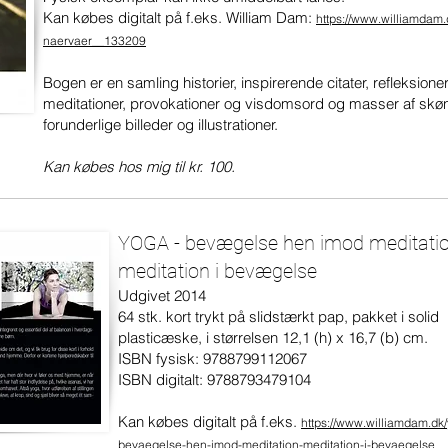
Kan købes digitalt på f.eks. William Dam:
https://www.williamdam.dk
naervaer__133209
Bogen er en samling historier, inspirerende citater, refleksioner
meditationer, provokationer og visdomsord og masser af skø
forunderlige billeder og illustrationer.
Kan købes hos mig til kr. 100.
YOGA -
bevægelse hen imod meditatio
meditation i bevægelse
Udgivet 2014
64 stk. kort trykt på slidstærkt pap, pakket i solid
plasticæske,
i størrelsen 12,1 (h) x 16,7 (b) cm.
ISBN fysisk: 9788799112067
ISBN digitalt: 9788793479104
Kan købes digitalt på f.eks.
https://www.williamdam.dk
bevaegelse-hen-imod-meditation-meditation-i-bevaegelse_