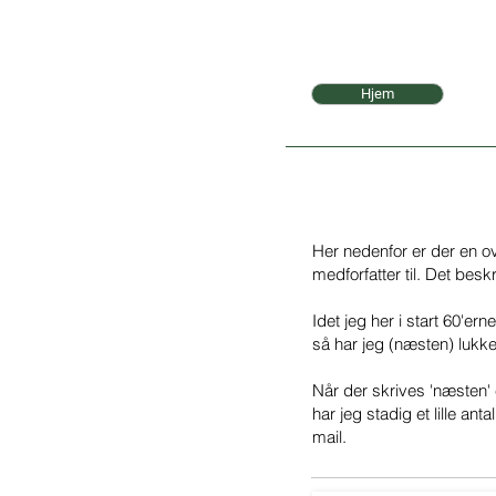
Hjem
Her nedenfor er der en ov
medforfatter til. Det beskr
Idet jeg her i start 60'er
så har jeg (næsten) lukk
Når der skrives 'næsten' 
har jeg stadig et lille ant
mail.