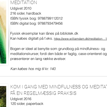
MEDITATION
Udgivet 2010
216 sider, hardback
ISBN fysisk bog: 9788799112012
ISBN digital bog: 9788793479456
Fysisk eksemplar kan lånes på bibliotek.dk
Kan købes digitalt på f.eks.
https://www.williamdam.dk/meditation__
Bogen er ideel at benytte som grundbog på mindfulness- og
meditationskurser, fordi den både er faglig, case-orienteret o
præsenterer en lang række øvelser.
Kan købes hos mig til kr. 140.
KOM I GANG MED MINDFULNESS OG MEDITA
FÅ EN REGELMÆSSIG PRAKSIS
Udgivet 2016
120 sider, paperback