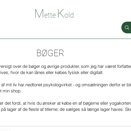
M
K
old
ette
BØGER
ersigt over de bøger og øvrige produkter, som jeg har været forfatte
ives, hvor de kan lånes eller købes fysisk eller digitalt.
ne af mit liv har nedtonet psykologvirket - og omsætningen derfor er b
et min shop.
er det fordi, at hvis du ønsker at købe en af bøgerne eller yogakorten
al på lager af de fleste af titlerne; de sælges så længe lager haves. Skr