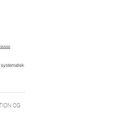
135500
g systematisk
TION OG