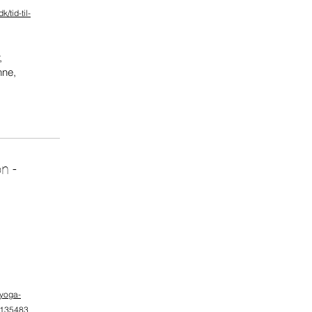
/tid-til-
,
nne,
n -
/yoga-
_135483