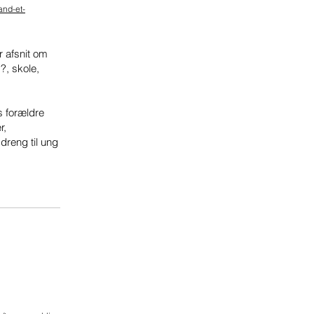
and-et-
 afsnit om
g?, skole,
s forældre
r,
dreng til ung