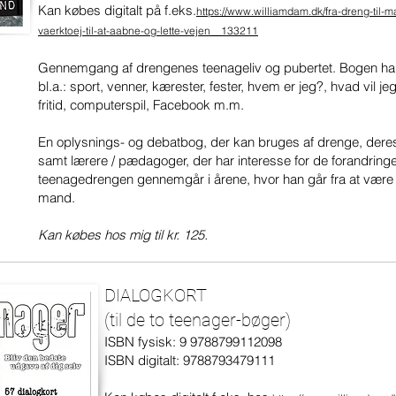
Kan købes digitalt på f.eks.
https://www.williamdam.dk/fra-dreng-til-m
vaerktoej-til-at-aabne-og-lette-vejen__133211
Gennemgang af drengenes teenageliv og pubertet. Bogen har
bl.a.: sport, venner, kærester, fester, hvem er jeg?, hvad vil je
fritid, computerspil, Facebook m.m.
En oplysnings- og debatbog, der kan bruges af drenge, dere
samt lærere / pædagoger, der har interesse for de forandringe
teenagedrengen gennemgår i årene, hvor han går fra at være 
mand.
Kan købes hos mig til kr. 125.
DIALOGKORT
(til de to teenager-bøger)
ISBN fysisk: 9 9788799112098
ISBN digitalt: 9788793479111