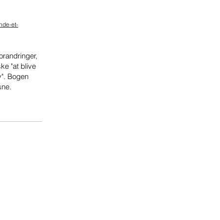
nde-et-
randringer,
ke "at blive
v". Bogen
sne.