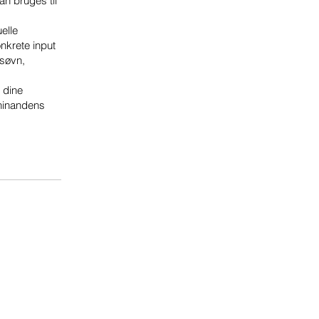
an bruges til
elle
nkrete input
 søvn,
 dine
 hinandens