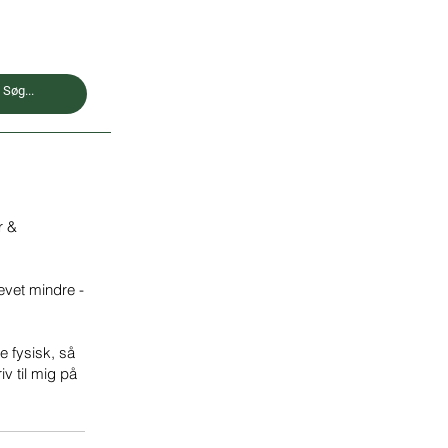
r &
levet mindre -
e fysisk, så
iv til mig på