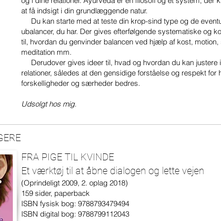
og i dine relationer. Ayurveda er en filosofi og et system, der k
at få indsigt i din grundlæggende natur.
​
Du kan starte med at teste din krop-sind type og de eventu
ubalancer, du har. Der gives efterfølgende systematiske og ko
til, hvordan du genvinder balancen ved hjælp af kost, motion,
meditation mm.
Derudover gives ideer til, hvad og hvordan du kan justere i
relationer, således at den gensidige forståelse og respekt for
forskelligheder og særheder bedres.
Udsolgt hos mig.
GERE
FRA PIGE TIL KVINDE
Et værktøj til at åbne dialogen og lette vejen
(Oprindeligt 2009, 2. oplag 2018)
159 sider, paperback
ISBN fysisk bog: 9788793479494
ISBN digital bog: 9788799112043