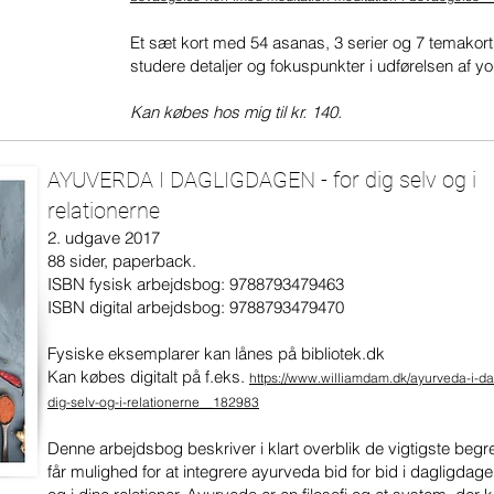
Et sæt kort med 54 asanas, 3 serier og 7 temakort. I
studere detaljer og fokuspunkter i udførelsen af yog
Kan købes hos mig til kr. 140.
AYUVERDA I DAGLIGDAGEN -
for dig selv og i
relationerne
2. udgave 2017
88 sider, paperback.
ISBN fysisk arbejdsbog: 9788793479463
ISBN digital arbejdsbog: 9788793479470
Fysiske eksemplarer kan lånes på bibliotek.dk
Kan købes digitalt på f.eks.
https://www.williamdam.dk/ayurveda-i-da
dig-selv-og-i-relationerne__182983
Denne arbejdsbog beskriver i klart overblik de vigtigste begr
får mulighed for at integrere ayurveda bid for bid i dagligdage