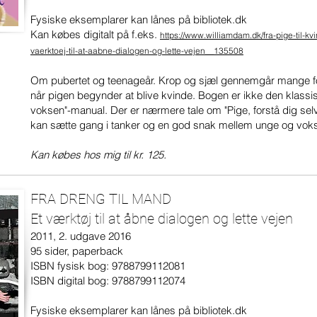
Fysiske eksemplarer kan lånes på bibliotek.dk
Kan købes digitalt på f.eks.
https://www.williamdam.dk/fra-pige-til-kvi
vaerktoej-til-at-aabne-dialogen-og-lette-vejen__135508
Om pubertet og teenageår. Krop og sjæl gennemgår mange fo
når pigen begynder at blive kvinde. Bogen er ikke den klassis
voksen"-manual. Der er nærmere tale om "Pige, forstå dig sel
kan sætte gang i tanker og en god snak mellem unge og vok
Kan købes hos mig til kr. 125.
FRA DRENG TIL MAND
Et værktøj til at åbne dialogen og lette vejen
2011, 2. udgave 2016
95 sider, paperback
ISBN fysisk bog: 9788799112081
ISBN digital bog: 9788799112074
Fysiske eksemplarer kan lånes på bibliotek.dk