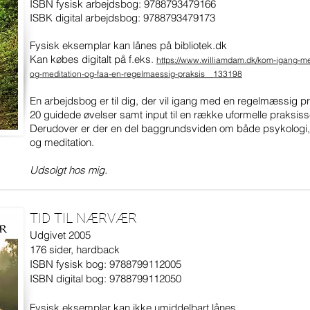
ISBN fysisk arbejdsbog: 9788793479166
ISBK digital arbejdsbog: 9788793479173
Fysisk eksemplar kan lånes på bibliotek.dk
Kan købes digitalt på f.eks.
https://www.williamdam.dk/kom-igang-m
og-meditation-og-faa-en-regelmaessig-praksis__133198
En arbejdsbog er til dig, der vil igang med en regelmæssig pr
20 guidede øvelser samt input til en række uformelle praksiss
Derudover er der en del baggrundsviden om både psykologi,
og meditation.
Udsolgt hos mig.
TID TIL NÆRVÆR
Udgivet 2005
176 sider, hardback
ISBN fysisk bog: 9788799112005
ISBN digital bog: 9788799112050
Fysisk eksemplar kan ikke umiddelbart lånes.