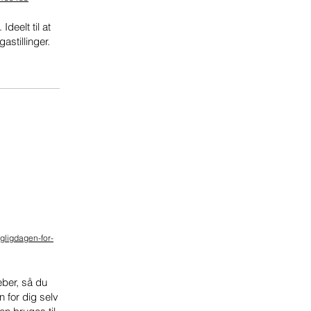
deelt til at
astillinger.
gligdagen-for-
eber, så du
n for dig selv